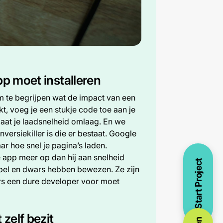
pp moet installeren
om te begrijpen wat de impact van een
kt, voeg je een stukje code toe aan je
gaat je laadsnelheid omlaag. En we
versiekiller is die er bestaat. Google
ar hoe snel je pagina’s laden.
 app meer op dan hij aan snelheid
Start Project
bbel en dwars hebben bewezen. Ze zijn
ers een dure developer voor moet
 zelf bezit