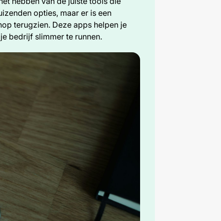
et hebben van de juiste tools die
uizenden opties, maar er is een
hop terugzien. Deze apps helpen je
e bedrijf slimmer te runnen.