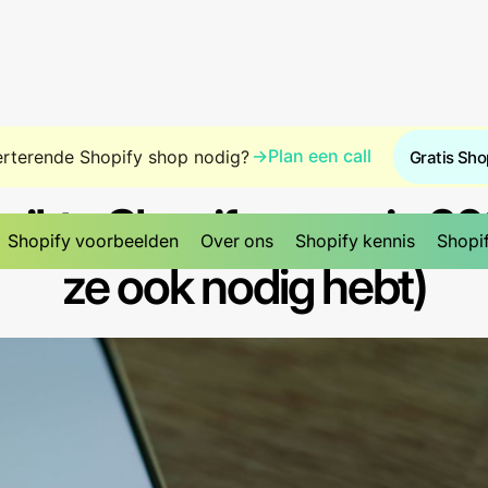
→
Plan een call
rterende Shopify shop nodig?
Gratis Sho
Blog
12 mei 2026
Leestijd: 8 mins
ikte Shopify-apps in 20
Shopify voorbeelden
Over ons
Shopify kennis
Shopif
ze ook nodig hebt)