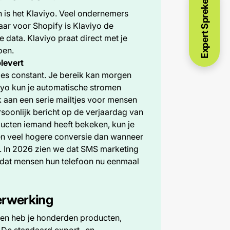
Expert Spreken
an is het Klaviyo. Veel ondernemers
ar voor Shopify is Klaviyo de
e data. Klaviyo praat direct met je
oen.
plevert
es constant. Je bereik kan morgen
aviyo kun je automatische stromen
nk aan een serie mailtjes voor mensen
soonlijk bericht op de verjaardag van
ucten iemand heeft bekeken, kun je
een veel hogere conversie dan wanneer
t. In 2026 zien we dat SMS marketing
mdat mensen hun telefoon nu eenmaal
erwerking
hien heb je honderden producten,
. De standaard export- en