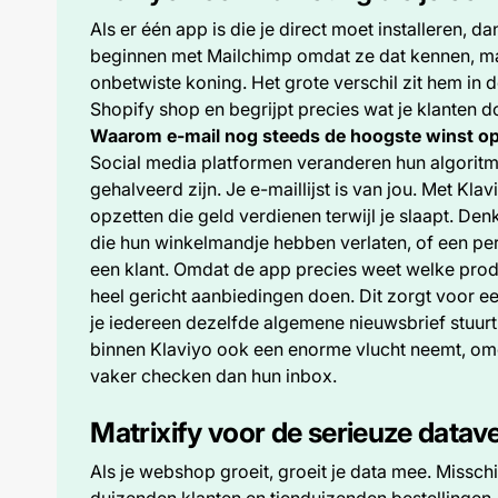
Als er één app is die je direct moet installeren, d
beginnen met Mailchimp omdat ze dat kennen, ma
onbetwiste koning. Het grote verschil zit hem in d
Shopify shop en begrijpt precies wat je klanten d
Waarom e-mail nog steeds de hoogste winst o
Social media platformen veranderen hun algoritm
gehalveerd zijn. Je e-maillijst is van jou. Met Kl
opzetten die geld verdienen terwijl je slaapt. De
die hun winkelmandje hebben verlaten, of een per
een klant. Omdat de app precies weet welke prod
heel gericht aanbiedingen doen. Dit zorgt voor 
je iedereen dezelfde algemene nieuwsbrief stuur
binnen Klaviyo ook een enorme vlucht neemt, o
vaker checken dan hun inbox.
Matrixify voor de serieuze datav
Als je webshop groeit, groeit je data mee. Missc
duizenden klanten en tienduizenden bestellingen