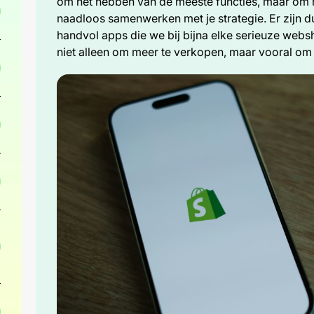
om het hebben van de meeste functies, maar om h
naadloos samenwerken met je strategie. Er zijn d
handvol apps die we bij bijna elke serieuze webs
niet alleen om meer te verkopen, maar vooral om j