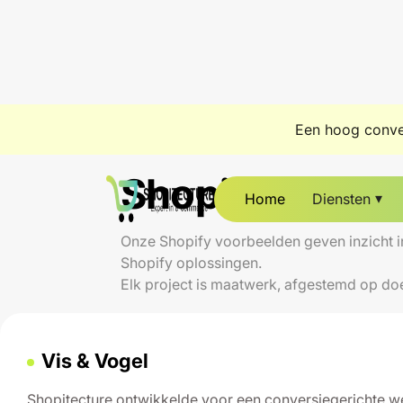
Een hoog conve
Cases
Shopify voorb
Home
Diensten
Onze Shopify voorbeelden geven inzicht in
Shopify oplossingen.
Elk project is maatwerk, afgestemd op do
Vis & Vogel
Shopitecture ontwikkelde voor een conversiegerichte 