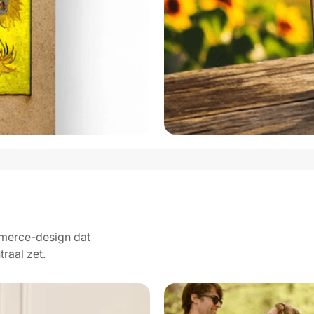
merce-design dat
raal zet.