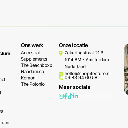
Ons werk
Onze locatie
Ancestral
Zekeringstraat 21 B
cture
Supplements
1014 BM - Amsterdam
The Beachboxx
Nederland
Naadam.co
o
hello@shopitecture.nl
06 83 94 60 58
Komoni
bel
The Polonio
Meer socials
s
es
arden