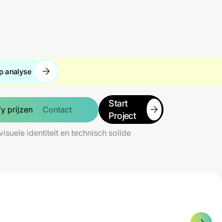
p analyse
Start
y prijzen
Contact
Project
suele identiteit en technisch solide