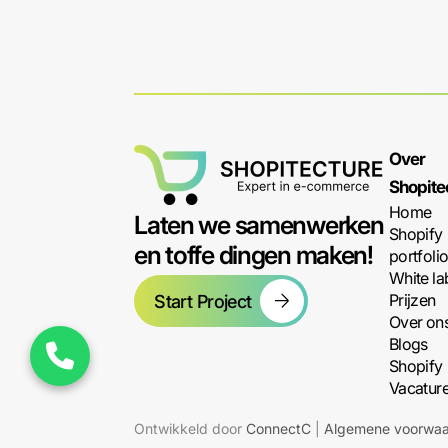
Over
Shopite
Home
Laten we samenwerken
Shopify
en toffe dingen maken!
portfoli
White la
Prijzen
Start Project
Over on
Blogs
Shopify
Vacatur
Ontwikkeld door
ConnectC
|
Algemene voorwa