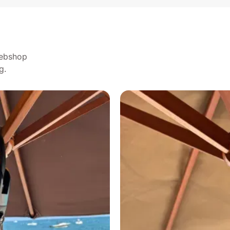
webshop
g.