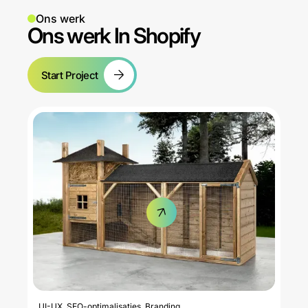
Ons werk
Ons werk In Shopify
Start Project
UI-UX
, SEO-optimalisaties
, Branding
B2B 