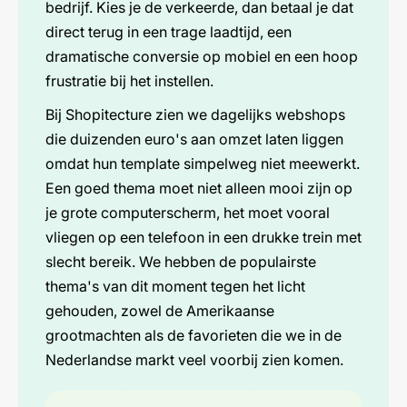
5. Waarom je moet oppassen met
bedrijf. Kies je de verkeerde, dan betaal je dat
Thema&#39;s buiten de Shopify Store
direct terug in een trage laadtijd, een
dramatische conversie op mobiel en een hoop
6. De weg naar een winstgevende shop
frustratie bij het instellen.
Bij Shopitecture zien we dagelijks webshops
die duizenden euro's aan omzet laten liggen
omdat hun template simpelweg niet meewerkt.
Een goed thema moet niet alleen mooi zijn op
je grote computerscherm, het moet vooral
vliegen op een telefoon in een drukke trein met
slecht bereik. We hebben de populairste
thema's van dit moment tegen het licht
gehouden, zowel de Amerikaanse
grootmachten als de favorieten die we in de
Nederlandse markt veel voorbij zien komen.