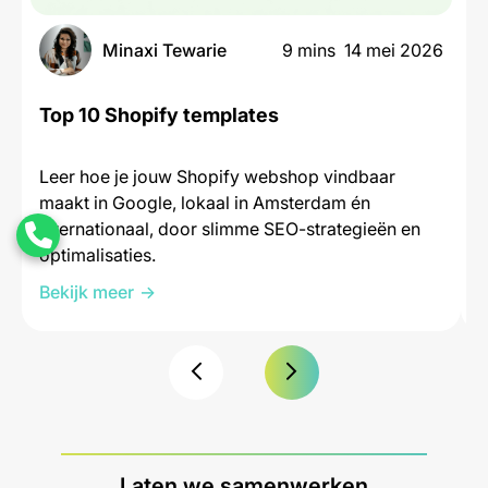
Minaxi Tewarie
9 mins
14 mei 2026
Top 10 Shopify templates
l
Leer hoe je jouw Shopify webshop vindbaar
L
maakt in Google, lokaal in Amsterdam én
m
internationaal, door slimme SEO-strategieën en
i
optimalisaties.
o
Bekijk meer
B
Laten we samenwerken