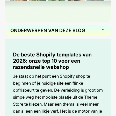
ONDERWERPEN VAN DEZE BLOG
1. De beste Shopify templates van 2026:
onze top 10 voor een razendsnelle
webshop
De beste Shopify templates van
2026: onze top 10 voor een
2. Hoe we de beste Shopify templates
razendsnelle webshop
hebben geselecteerd
Je staat op het punt een Shopify shop te
3. De Top 10 Shopify thema&#39;s van
beginnen of je huidige site een flinke
dit moment
opfrisbeurt te geven. De verleiding is groot om
simpelweg het mooiste plaatje uit de Theme
4. Amerikaans design versus de
Store te kiezen. Maar een thema is veel meer
Nederlandse markt
dan alleen een likje verf. Het is de motor van je