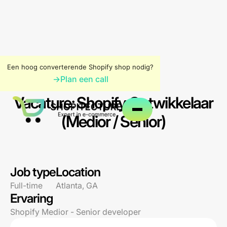
Een hoog converterende Shopify shop nodig?
DESIGNER
→
Plan een call
Vacature: Shopify Ontwikkelaar
(Medior / Senior)
Job type
Location
Full-time
Atlanta, GA
Ervaring
Shopify Medior - Senior developer