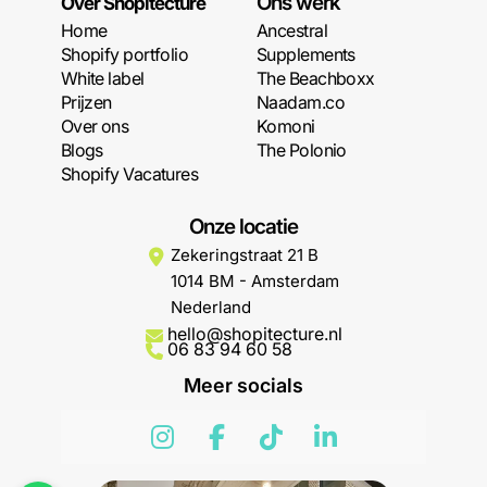
Ons werk
Over Shopitecture
Home
Ancestral
Shopify portfolio
Supplements
White label
The Beachboxx
Prijzen
Naadam.co
Over ons
Komoni
Blogs
The Polonio
Shopify Vacatures
Onze locatie
Zekeringstraat 21 B
1014 BM - Amsterdam
Nederland
hello@shopitecture.nl
06 83 94 60 58
Meer socials